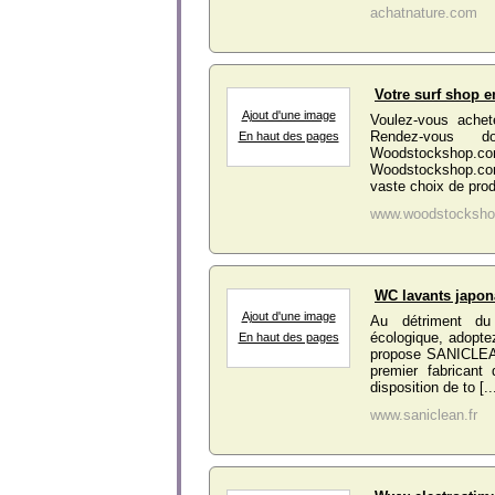
achatnature.com
Votre surf shop e
Ajout d'une image
Voulez-vous achet
Rendez-vous 
En haut des pages
Woodstockshop
Woodstockshop.com
vaste choix de produ
www.woodstocksho
WC lavants japona
Ajout d'une image
Au détriment du 
écologique, adopte
En haut des pages
propose SANICLEAN 
premier fabrican
disposition de to [..
www.saniclean.fr