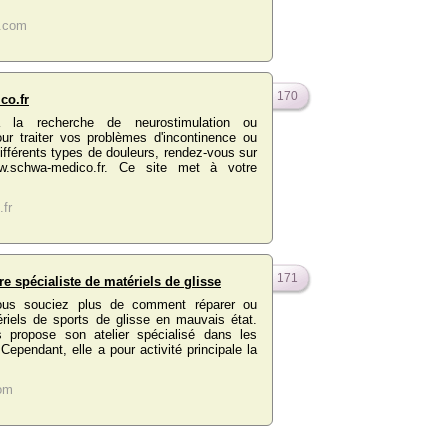
0.com
170
o.fr
la recherche de neurostimulation ou
pour traiter vos problèmes d'incontinence ou
différents types de douleurs, rendez-vous sur
ww.schwa-medico.fr. Ce site met à votre
fr
171
re spécialiste de matériels de glisse
ous souciez plus de comment réparer ou
ériels de sports de glisse en mauvais état.
 propose son atelier spécialisé dans les
 Cependant, elle a pour activité principale la
om