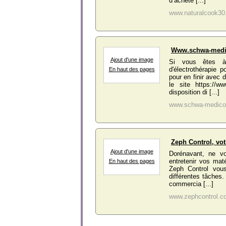
d’achete [...]
www.naturalcook3
Www.schwa-medic
Ajout d'une image
Si vous êtes à 
d'électrothérapie 
En haut des pages
pour en finir avec 
le site https://w
disposition di [...]
www.schwa-medico.
Zeph Control, vot
Ajout d'une image
Dorénavant, ne v
entretenir vos mat
En haut des pages
Zeph Control vous
différentes tâches.
commercia [...]
www.zephcontrol.c