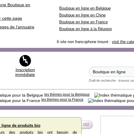
gorie Boutique en
Boutique en ligne en Belgique
Boutique en ligne en Chine
r cette page
Boutique en ligne en France
ages de l'annuaire
Boutique en ligne à la Réunion
6 site non francophone trouvé :
visit the ca
Inscription
immédiate
Outil de recherche : trouvez un
les thèmes pour la Belgique
les thèmes pour la France
162
 ligne de produits bio
urs des produits bio ont besoin de