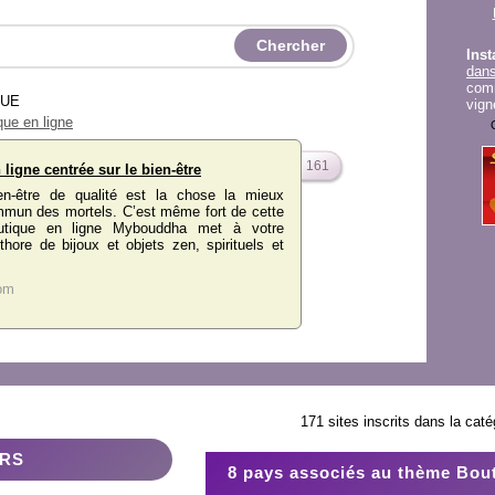
Inst
dan
comm
VUE
vign
que en ligne
161
 ligne centrée sur le bien-être
ien-être de qualité est la chose la mieux
mmun des mortels. C’est même fort de cette
outique en ligne Mybouddha met à votre
thore de bijoux et objets zen, spirituels et
om
171 sites inscrits dans la caté
ERS
8 pays associés au thème Bout