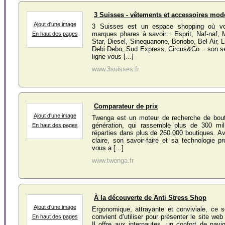
3 Suisses - vêtements et accessoires mod
Ajout d'une image
3 Suisses est un espace shopping où vo
marques phares à savoir : Esprit, Naf-naf, 
En haut des pages
Star, Diesel, Sinequanone, Bonobo, Bel Air, 
Debi Debo, Sud Express, Circus&Co... son s
ligne vous [...]
www.3suisses.fr
Comparateur de prix
Ajout d'une image
Twenga est un moteur de recherche de bout
génération, qui rassemble plus de 300 mill
En haut des pages
réparties dans plus de 260.000 boutiques. 
claire, son savoir-faire et sa technologie pr
vous a [...]
www.twenga.fr
À la découverte de Anti Stress Shop
Ajout d'une image
Ergonomique, attrayante et conviviale, ce s
convient d’utiliser pour présenter le site we
En haut des pages
Il offre aux internautes, un confort de navig