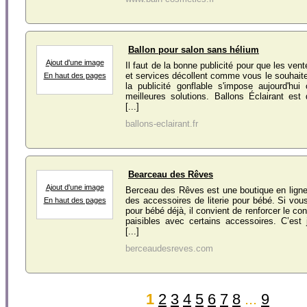
Ballon pour salon sans hélium
Ajout d'une image
Il faut de la bonne publicité pour que les ven
et services décollent comme vous le souhait
En haut des pages
la publicité gonflable s'impose aujourd'hu
meilleures solutions. Ballons Éclairant est 
[...]
ballons-eclairant.fr
Bearceau des Rêves
Ajout d'une image
Berceau des Rêves est une boutique en lign
des accessoires de literie pour bébé. Si vo
En haut des pages
pour bébé déjà, il convient de renforcer le con
paisibles avec certains accessoires. C’est
[...]
berceaudesreves.com
1
2
3
4
5
6
7
8
...
9