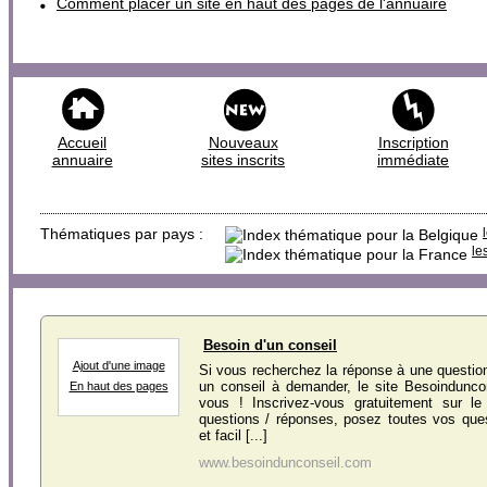
Comment placer un site en haut des pages de l'annuaire
Accueil
Nouveaux
Inscription
annuaire
sites inscrits
immédiate
Thématiques par pays :
le
Besoin d'un conseil
Ajout d'une image
Si vous recherchez la réponse à une questio
un conseil à demander, le site Besoinduncon
En haut des pages
vous ! Inscrivez-vous gratuitement sur l
questions / réponses, posez toutes vos que
et facil [...]
www.besoindunconseil.com