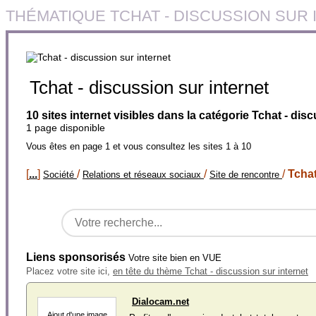
THÉMATIQUE TCHAT - DISCUSSION SUR
Tchat - discussion sur internet
10 sites internet visibles dans la catégorie Tchat - dis
1 page disponible
Vous êtes en page 1 et vous consultez les sites 1 à 10
[
...
]
/
/
/
Tchat
Société
Relations et réseaux sociaux
Site de rencontre
Liens sponsorisés
Votre site bien en VUE
Placez votre site ici,
en tête du thème Tchat - discussion sur internet
Dialocam.net
Ajout d'une image