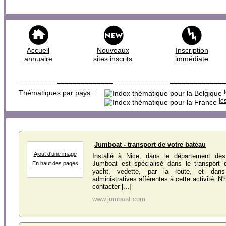
Accueil
Nouveaux
Inscription
annuaire
sites inscrits
immédiate
Thématiques par pays :
le
Jumboat - transport de votre bateau
Ajout d'une image
Installé à Nice, dans le département des
Jumboat est spécialisé dans le transport d
En haut des pages
yacht, vedette, par la route, et dan
administratives afférentes à cette activité. N
contacter [...]
www.jumboat.com