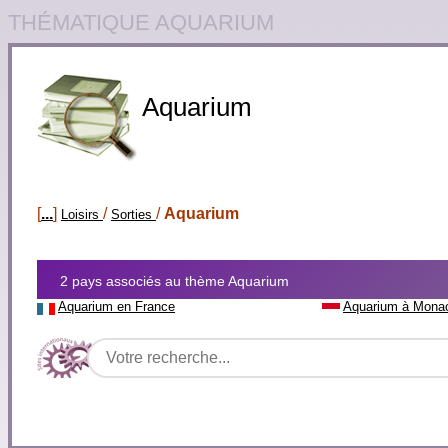
THÉMATIQUE AQUARIUM
Aquarium
[
...
]
/
/
Aquarium
Loisirs
Sorties
2 pays associés au thème Aquarium
Aquarium en France
Aquarium à Mona