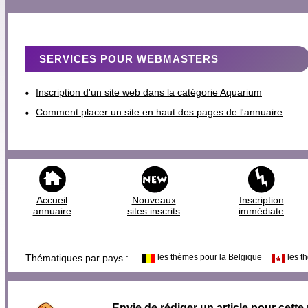
SERVICES POUR WEBMASTERS
Inscription d'un site web dans la catégorie Aquarium
Comment placer un site en haut des pages de l'annuaire
Accueil
Nouveaux
Inscription
annuaire
sites inscrits
immédiate
Thématiques par pays :
les thèmes pour la Belgique
les t
Envie de rédiger un article pour cette