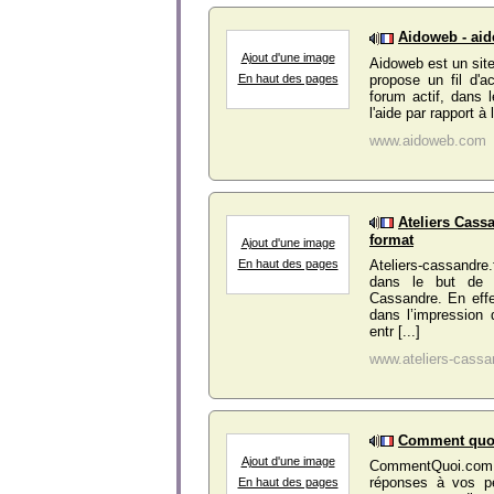
Aidoweb - aid
Ajout d'une image
Aidoweb est un site
propose un fil d'a
En haut des pages
forum actif, dans 
l'aide par rapport à
www.aidoweb.com
Ateliers Cass
format
Ajout d'une image
En haut des pages
Ateliers-cassandre.
dans le but de v
Cassandre. En effet
dans l’impression 
entr [...]
www.ateliers-cassan
Comment quo
Ajout d'une image
CommentQuoi.com 
réponses à vos pe
En haut des pages