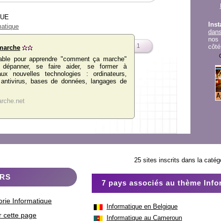
VUE
Inst
matique
dans
nos 
1
côté
marche
nable pour apprendre "comment ça marche"
e dépanner, se faire aider, se former à
aux nouvelles technologies : ordinateurs,
, antivirus, bases de données, langages de
rche.net
25 sites inscrits dans la catég
ERS
7 pays associés au thème Info
orie Informatique
Informatique en Belgique
r cette page
Informatique au Cameroun