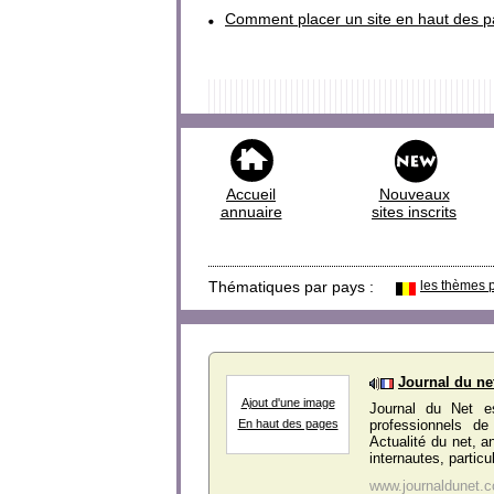
Comment placer un site en haut des p
Accueil
Nouveaux
annuaire
sites inscrits
Thématiques par pays :
les thèmes 
Journal du ne
Ajout d'une image
Journal du Net es
professionnels de 
En haut des pages
Actualité du net, a
internautes, particu
www.journaldunet.