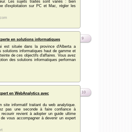
eur. Les sujets traités sont variés : bien
me d'exploitation sur PC et Mac, régler les
.com
9
erte en solutions informatiques
ui est située dans la province d'Alberta a
s solutions informatiques haut de gamme et
tteinte de ces objectifs d'affaires. Vous avez
ption des solutions informatiques performan
10
pert en WebAnalytics avec
 site informatif traitant du web analytique.
tez pas une seconde à faire confiance à
Y recourir revient à adopter un guide ultime
f de vous accompagner à devenir un expert
rt