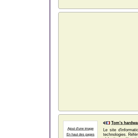
Tom's hardwar
Ajout d'une image
Le site d'informat
technologies. Réfé
En haut des pages