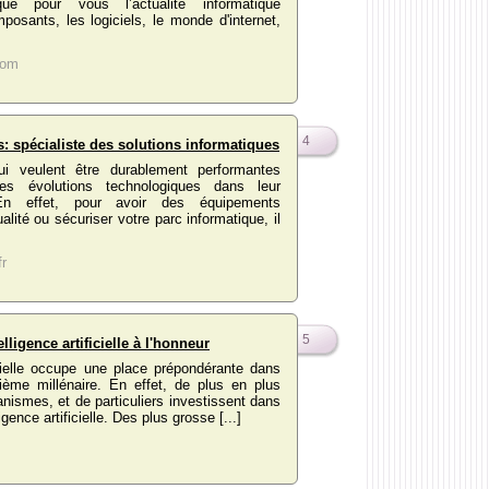
ique pour vous l’actualité informatique
posants, les logiciels, le monde d'internet,
com
4
: spécialiste des solutions informatiques
ui veulent être durablement performantes
les évolutions technologiques dans leur
 En effet, pour avoir des équipements
alité ou sécuriser votre parc informatique, il
fr
5
telligence artificielle à l'honneur
ficielle occupe une place prépondérante dans
sième millénaire. En effet, de plus en plus
ganismes, et de particuliers investissent dans
ligence artificielle. Des plus grosse [...]