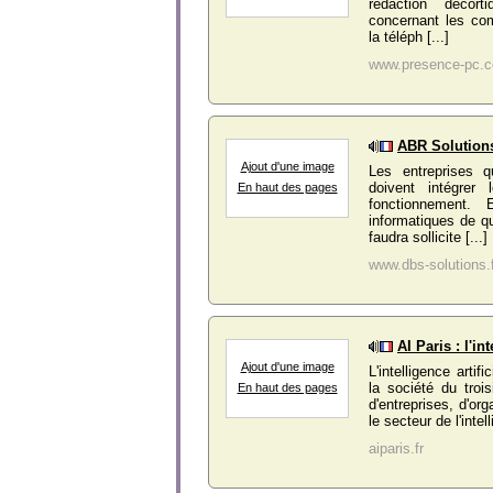
rédaction décort
concernant les com
la téléph [...]
www.presence-pc.
ABR Solutions
Ajout d'une image
Les entreprises q
doivent intégrer 
En haut des pages
fonctionnement.
informatiques de qu
faudra sollicite [...]
www.dbs-solutions.
AI Paris : l'in
Ajout d'une image
L'intelligence arti
la société du troi
En haut des pages
d'entreprises, d'or
le secteur de l'intel
aiparis.fr