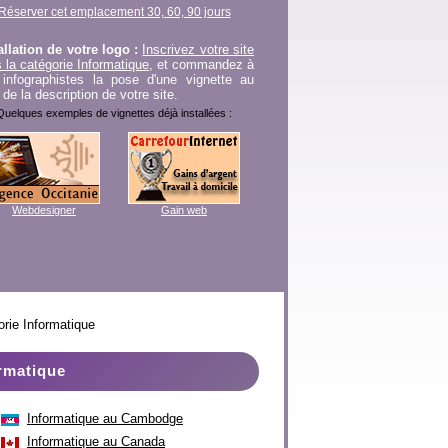
Réserver cet emplacement 30, 60, 90 jours
allation de votre logo :
Inscrivez votre site
 la catégorie Informatique
, et commandez à
infographistes la pose d'une vignette au
 de la description de votre site.
Quelques exemples de vignettes déjà installées :
Webdesigner
Gain web
orie Informatique
rmatique
Informatique au Cambodge
Informatique au Canada