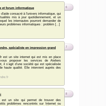
6
e et forum informatique
 d'aide consacré à l'univers informatique, qui
ctualités mis à jour quotidiennement, et un
lequel les internautes pourront demander de
 leurs problèmes informatiques : problèm [...]
7
andre, spécialiste en impression grand
fr est un site internet qui est mis en place
ous proposer les services de Ateliers
, il s’agit d’une société qui est spécialisée
de haute qualité. Elle intervient auprès des
dre.fr
8
i
est un site qui permet de trouver des
tits problèmes rencontrés sur Internet ou