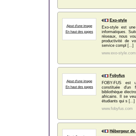
Exo-style
Ajout d'une image
Exo-style est une
informatiques. Sui
En haut des pages
réseaux, nous vou
productivité de v
service compl [...]
www.exo-style.com
Fobyfus
Ajout d'une image
FOBY-FUS est un
constituée d'un 
En haut des pages
bibliothèque électr
africains. Il se ve
étudiants qui s [...]
www.fobyfus.com
Hébergeur de 