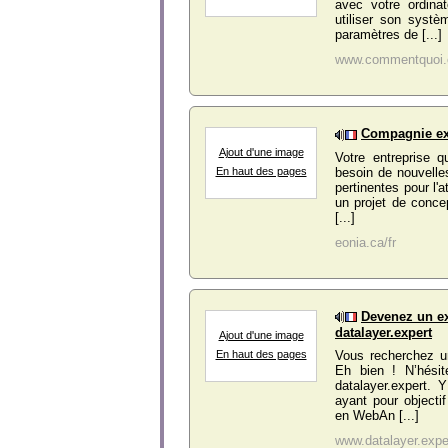
avec votre ordinat
utiliser son systè
paramètres de [...]
www.commentquoi
Compagnie exp
Ajout d'une image
Votre entreprise q
besoin de nouvelle
En haut des pages
pertinentes pour l'a
un projet de conce
[...]
eonia.ca/fr
Devenez un ex
datalayer.expert
Ajout d'une image
En haut des pages
Vous recherchez un
Eh bien ! N’hési
datalayer.expert. 
ayant pour objecti
en WebAn [...]
www.datalayer.expe