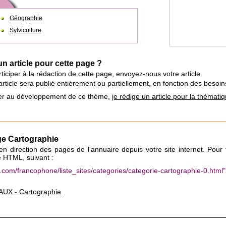
Géographie
Sylviculture
un article pour cette page ?
ticiper à la rédaction de cette page, envoyez-nous votre article.
e article sera publié entièrement ou partiellement, en fonction des beso
iper au développement de ce thème,
je rédige un article pour la thémat
age Cartographie
n en direction des pages de l'annuaire depuis votre site internet. Pour 
e HTML, suivant :
ux.com/francophone/liste_sites/categories/categorie-cartographie-0.
UX - Cartographie