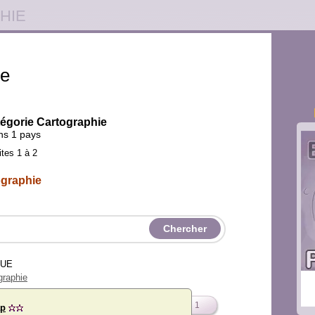
HIE
ie
atégorie Cartographie
ans 1 pays
ites 1 à 2
ographie
VUE
graphie
1
ap