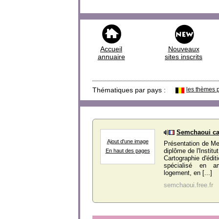
Accueil
Nouveaux
annuaire
sites inscrits
Thématiques par pays :
les thèmes 
Semchaoui ca
Ajout d'une image
Présentation de M
diplôme de l'Instit
En haut des pages
Cartographie d'édi
spécialisé en am
logement, en [...]
semchaoui.free.fr