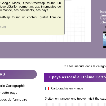
Google Maps, OpenStreetMap fournit un
ique détaillé, permettant aux internautes de
 du monde, ses continents, ses pays...
Inst
dans
eetMap fournit un contenu gratuit libre de
à no
côté
.org
2 sites inscrits dans la catégo
ERS
1 pays associé au thème Cart
gorie Cartographie
Cartographie en France
r cette page
3 site non francophone trouvé :
visit the ca
ages de l'annuaire