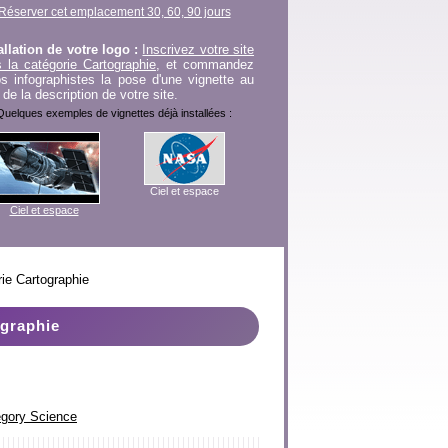
Réserver cet emplacement 30, 60, 90 jours
allation de votre logo :
Inscrivez votre site
 la catégorie Cartographie
, et commandez
s infographistes la pose d'une vignette au
 de la description de votre site.
Quelques exemples de vignettes déjà installées :
Ciel et espace
Ciel et espace
rie Cartographie
ographie
tegory Science